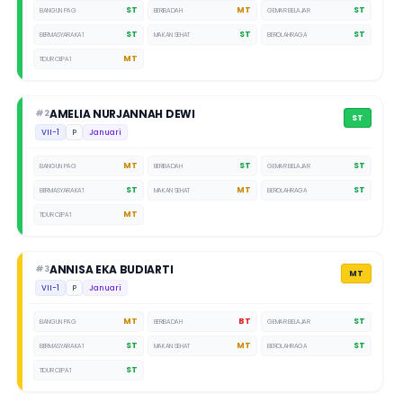
ST
MT
ST
BANGUN PAGI
BERIBADAH
GEMAR BELAJAR
ST
ST
ST
BERMASYARAKAT
MAKAN SEHAT
BEROLAHRAGA
MT
TIDUR CEPAT
AMELIA NURJANNAH DEWI
#2
ST
VII-1
P
Januari
MT
ST
ST
BANGUN PAGI
BERIBADAH
GEMAR BELAJAR
ST
MT
ST
BERMASYARAKAT
MAKAN SEHAT
BEROLAHRAGA
MT
TIDUR CEPAT
ANNISA EKA BUDIARTI
#3
MT
VII-1
P
Januari
MT
BT
ST
BANGUN PAGI
BERIBADAH
GEMAR BELAJAR
ST
MT
ST
BERMASYARAKAT
MAKAN SEHAT
BEROLAHRAGA
ST
TIDUR CEPAT