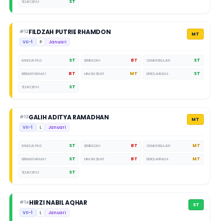
ST
TIDUR CEPAT
FILDZAH PUTRIE RHAMDON
#12
MT
VII-1
P
Januari
ST
BT
ST
BANGUN PAGI
BERIBADAH
GEMAR BELAJAR
BT
MT
ST
BERMASYARAKAT
MAKAN SEHAT
BEROLAHRAGA
ST
TIDUR CEPAT
GALIH ADITYA RAMADHAN
#13
MT
VII-1
L
Januari
ST
BT
MT
BANGUN PAGI
BERIBADAH
GEMAR BELAJAR
ST
BT
MT
BERMASYARAKAT
MAKAN SEHAT
BEROLAHRAGA
ST
TIDUR CEPAT
HIRZI NABIL AQHAR
#14
ST
VII-1
L
Januari