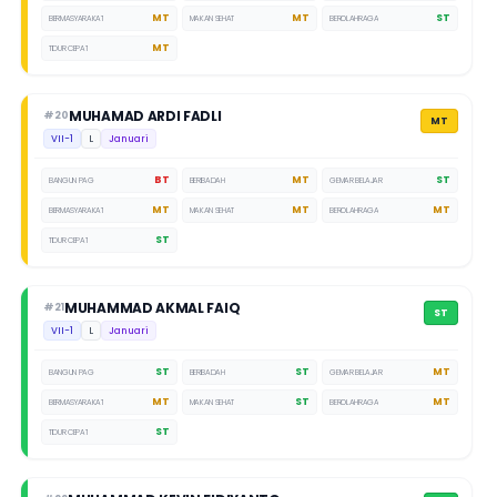
MT
MT
ST
BERMASYARAKAT
MAKAN SEHAT
BEROLAHRAGA
MT
TIDUR CEPAT
MUHAMAD ARDI FADLI
#20
MT
VII-1
L
Januari
BT
MT
ST
BANGUN PAGI
BERIBADAH
GEMAR BELAJAR
MT
MT
MT
BERMASYARAKAT
MAKAN SEHAT
BEROLAHRAGA
ST
TIDUR CEPAT
MUHAMMAD AKMAL FAIQ
#21
ST
VII-1
L
Januari
ST
ST
MT
BANGUN PAGI
BERIBADAH
GEMAR BELAJAR
MT
ST
MT
BERMASYARAKAT
MAKAN SEHAT
BEROLAHRAGA
ST
TIDUR CEPAT