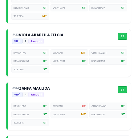
ST
ST
ST
BERMASYARAKAT
MAKAN SEHAT
BEROLAHRAGA
MT
TIDUR CEPAT
VIOLA ARABELLA FELCIA
#33
ST
VII-1
P
Januari
ST
MT
ST
BANGUN PAGI
BERIBADAH
GEMAR BELAJAR
ST
ST
ST
BERMASYARAKAT
MAKAN SEHAT
BEROLAHRAGA
ST
TIDUR CEPAT
ZAHFA MAULIDA
#34
ST
VII-1
P
Januari
ST
BT
ST
BANGUN PAGI
BERIBADAH
GEMAR BELAJAR
ST
MT
ST
BERMASYARAKAT
MAKAN SEHAT
BEROLAHRAGA
ST
TIDUR CEPAT