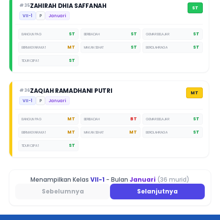
ZAHIRAH DHIA SAFFANAH
#35
ST
VII-1
P
Januari
ST
ST
ST
BANGUN PAGI
BERIBADAH
GEMAR BELAJAR
MT
ST
ST
BERMASYARAKAT
MAKAN SEHAT
BEROLAHRAGA
ST
TIDUR CEPAT
ZAQIAH RAMADHANI PUTRI
#36
MT
VII-1
P
Januari
MT
BT
ST
BANGUN PAGI
BERIBADAH
GEMAR BELAJAR
MT
MT
ST
BERMASYARAKAT
MAKAN SEHAT
BEROLAHRAGA
ST
TIDUR CEPAT
Menampilkan Kelas
VII-1
- Bulan
Januari
(36 murid)
Sebelumnya
Selanjutnya