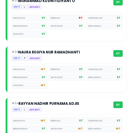
MUHAMMAD KEVIN FIDIYANTO
#22
ST
VII-1
L
Januari
ST
BT
ST
BANGUN PAGI
BERIBADAH
GEMAR BELAJAR
ST
ST
ST
BERMASYARAKAT
MAKAN SEHAT
BEROLAHRAGA
ST
TIDUR CEPAT
NAURA REGIYA NUR RAMADHANTI
#23
ST
VII-1
P
Januari
MT
ST
ST
BANGUN PAGI
BERIBADAH
GEMAR BELAJAR
ST
ST
ST
BERMASYARAKAT
MAKAN SEHAT
BEROLAHRAGA
MT
TIDUR CEPAT
RAYYAN NADHIR PURNAMA ADJIE
#24
ST
VII-1
L
Januari
MT
ST
ST
BANGUN PAGI
BERIBADAH
GEMAR BELAJAR
ST
MT
MT
BERMASYARAKAT
MAKAN SEHAT
BEROLAHRAGA