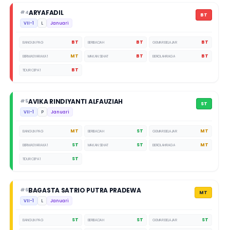
ARYAFADIL
#4
BT
VII-1
L
Januari
BT
BT
BT
BANGUN PAGI
BERIBADAH
GEMAR BELAJAR
MT
BT
BT
BERMASYARAKAT
MAKAN SEHAT
BEROLAHRAGA
BT
TIDUR CEPAT
AVIKA RINDIYANTI ALFAUZIAH
#5
ST
VII-1
P
Januari
MT
ST
MT
BANGUN PAGI
BERIBADAH
GEMAR BELAJAR
ST
ST
MT
BERMASYARAKAT
MAKAN SEHAT
BEROLAHRAGA
ST
TIDUR CEPAT
BAGASTA SATRIO PUTRA PRADEWA
#6
MT
VII-1
L
Januari
ST
ST
ST
BANGUN PAGI
BERIBADAH
GEMAR BELAJAR