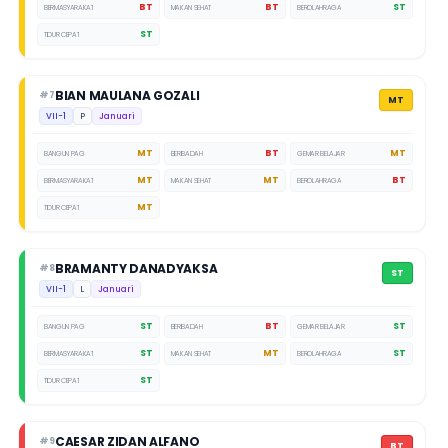
BT
BT
ST
BERMASYARAKAT
MAKAN SEHAT
BEROLAHRAGA
ST
TIDUR CEPAT
BIAN MAULANA GOZALI
#7
MT
VII-1
P
Januari
MT
BT
MT
BANGUN PAGI
BERIBADAH
GEMAR BELAJAR
MT
MT
BT
BERMASYARAKAT
MAKAN SEHAT
BEROLAHRAGA
MT
TIDUR CEPAT
BRAMANTY DANADYAKSA
#8
ST
VII-1
L
Januari
ST
BT
ST
BANGUN PAGI
BERIBADAH
GEMAR BELAJAR
ST
MT
ST
BERMASYARAKAT
MAKAN SEHAT
BEROLAHRAGA
ST
TIDUR CEPAT
CAESAR ZIDAN ALFANO
#9
BT