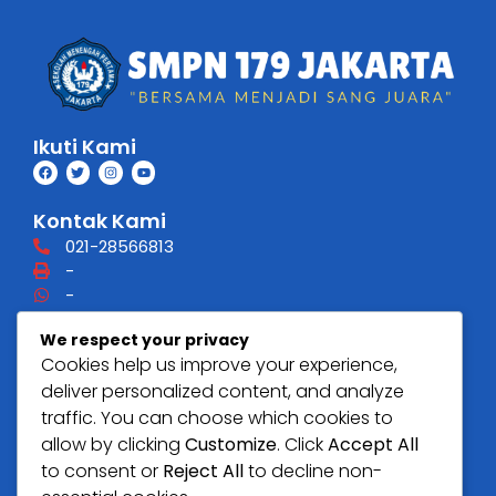
Ikuti Kami
Kontak Kami
021-28566813
-
-
smpn179jkt@gmail.com
We respect your privacy
Cookies help us improve your experience,
Alamat
deliver personalized content, and analyze
Jl. Kalisari Raya, Kalisari, Kec. Pasar Rebo, Kota
traffic. You can choose which cookies to
Jakarta Timur, Daerah Khusus Ibukota Jakarta 13790
allow by clicking
Customize
. Click
Accept All
to consent or
Reject All
to decline non-