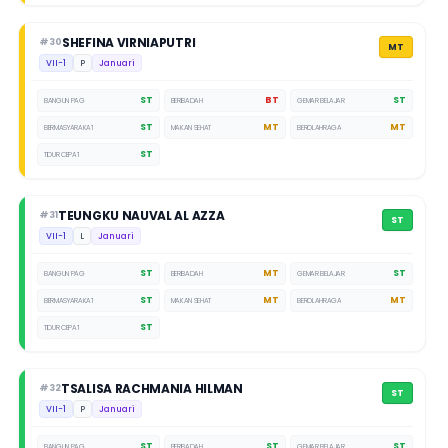
SHEFINA VIRNIAPUTRI
#30
MT
VII-1
P
Januari
ST
BT
ST
BANGUN PAGI
BERIBADAH
GEMAR BELAJAR
ST
MT
MT
BERMASYARAKAT
MAKAN SEHAT
BEROLAHRAGA
ST
TIDUR CEPAT
TEUNGKU NAUVAL AL AZZA
#31
ST
VII-1
L
Januari
ST
MT
ST
BANGUN PAGI
BERIBADAH
GEMAR BELAJAR
ST
MT
MT
BERMASYARAKAT
MAKAN SEHAT
BEROLAHRAGA
ST
TIDUR CEPAT
TSALISA RACHMANIA HILMAN
#32
ST
VII-1
P
Januari
ST
ST
ST
BANGUN PAGI
BERIBADAH
GEMAR BELAJAR