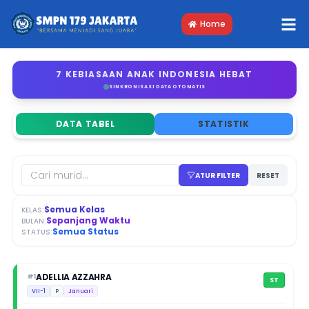
Home
7 KEBIASAAN ANAK INDONESIA HEBAT
SINKRONISASI DATA OTOMATIS
DATA TABEL
STATISTIK
ATUR FILTER
RESET
Semua Kelas
KELAS:
Sepanjang Waktu
BULAN:
Semua Status
STATUS:
ADELLIA AZZAHRA
#1
ST
VII-1
P
Januari