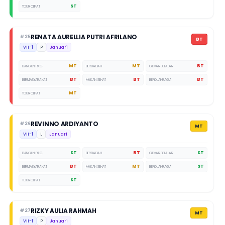
ST
TIDUR CEPAT
RENATA AURELLIA PUTRI AFRILANO
#25
BT
VII-1
P
Januari
MT
MT
BT
BANGUN PAGI
BERIBADAH
GEMAR BELAJAR
BT
BT
BT
BERMASYARAKAT
MAKAN SEHAT
BEROLAHRAGA
MT
TIDUR CEPAT
REVINNO ARDIYANTO
#26
MT
VII-1
L
Januari
ST
BT
ST
BANGUN PAGI
BERIBADAH
GEMAR BELAJAR
BT
MT
ST
BERMASYARAKAT
MAKAN SEHAT
BEROLAHRAGA
ST
TIDUR CEPAT
RIZKY AULIA RAHMAH
#27
MT
VII-1
P
Januari