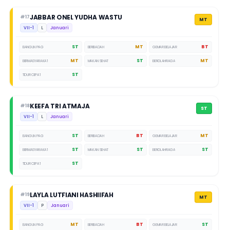
JABBAR ONEL YUDHA WASTU
#17
MT
VII-1
L
Januari
ST
MT
BT
BANGUN PAGI
BERIBADAH
GEMAR BELAJAR
MT
ST
MT
BERMASYARAKAT
MAKAN SEHAT
BEROLAHRAGA
ST
TIDUR CEPAT
KEEFA TRI ATMAJA
#18
ST
VII-1
L
Januari
ST
BT
MT
BANGUN PAGI
BERIBADAH
GEMAR BELAJAR
ST
ST
ST
BERMASYARAKAT
MAKAN SEHAT
BEROLAHRAGA
ST
TIDUR CEPAT
LAYLA LUTFIANI HASHIIFAH
#19
MT
VII-1
P
Januari
MT
BT
ST
BANGUN PAGI
BERIBADAH
GEMAR BELAJAR