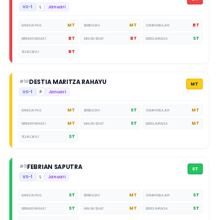
VII-1
L
Januari
MT
MT
BT
BANGUN PAGI
BERIBADAH
GEMAR BELAJAR
BT
BT
ST
BERMASYARAKAT
MAKAN SEHAT
BEROLAHRAGA
BT
TIDUR CEPAT
DESTIA MARITZA RAHAYU
#10
MT
VII-1
P
Januari
MT
ST
MT
BANGUN PAGI
BERIBADAH
GEMAR BELAJAR
MT
ST
MT
BERMASYARAKAT
MAKAN SEHAT
BEROLAHRAGA
ST
TIDUR CEPAT
FEBRIAN SAPUTRA
#11
ST
VII-1
L
Januari
ST
MT
ST
BANGUN PAGI
BERIBADAH
GEMAR BELAJAR
ST
MT
ST
BERMASYARAKAT
MAKAN SEHAT
BEROLAHRAGA