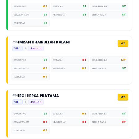
MT
ST
ST
BANGUN PAGI
BERIBADAH
GEMAR BELAJAR
ST
ST
ST
BERMASYARAKAT
MAKAN SEHAT
BEROLAHRAGA
ST
TIDUR CEPAT
IMRAN KHAIRULLAH KALANI
#15
MT
VII-1
L
Januari
ST
BT
MT
BANGUN PAGI
BERIBADAH
GEMAR BELAJAR
MT
MT
ST
BERMASYARAKAT
MAKAN SEHAT
BEROLAHRAGA
MT
TIDUR CEPAT
IRGI HERSA PRATAMA
#16
MT
VII-1
L
Januari
ST
MT
ST
BANGUN PAGI
BERIBADAH
GEMAR BELAJAR
BT
BT
BT
BERMASYARAKAT
MAKAN SEHAT
BEROLAHRAGA
MT
TIDUR CEPAT